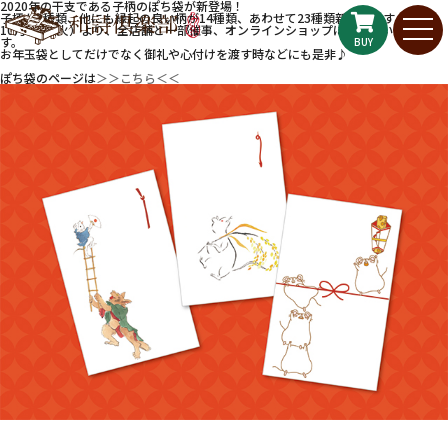
2020年の干支である子柄のぽち袋が新登場！
子柄が9種類、他にも縁起の良い柄が14種類、あわせて23種類新発売です！
10月1日（火）より、全店舗と一部催事、オンラインショップにて発売いたしま
す。
BUY
お年玉袋としてだけでなく御礼や心付けを渡す時などにも是非♪
ぽち袋のページは
＞＞こちら＜＜