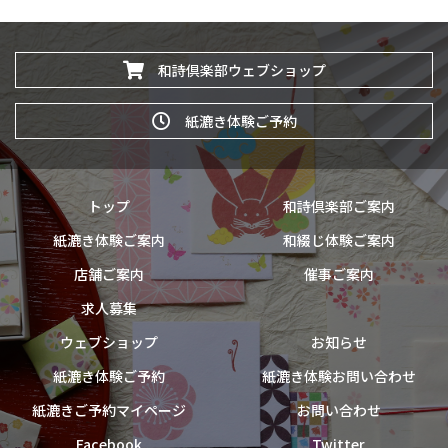
和詩倶楽部ウェブショップ
紙漉き体験ご予約
トップ
和詩倶楽部ご案内
紙漉き体験ご案内
和綴じ体験ご案内
店舗ご案内
催事ご案内
求人募集
ウェブショップ
お知らせ
紙漉き体験ご予約
紙漉き体験お問い合わせ
紙漉きご予約マイページ
お問い合わせ
Facebook
Twitter