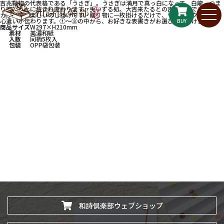
吉兆動物の代表格である「うさぎ」。うさぎは満月で真っ白になって、白龍、つま
り龍神さんに生まれ変わります。兎いずる処、大吉来たるとの吉兆絵柄です。
カラフルで楽しいのし掛けです。贈り物に一枚掛けるだけで、ワンランクアップの
心遣いが伝わります。①〜⑧の中から、お好きな表書きがお選びいただけます。
BUY
商品サイズ
W297×H210mm
素材
美濃和紙
入数
同柄5枚入
包装
OPP袋包装
和詩倶楽部ウェブショップ