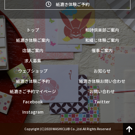
紙漉き体験ご予約
トップ
和詩倶楽部ご案内
紙漉き体験ご案内
和綴じ体験ご案内
店舗ご案内
催事ご案内
求人募集
ウェブショップ
お知らせ
紙漉き体験ご予約
紙漉き体験お問い合わせ
紙漉きご予約マイページ
お問い合わせ
Facebook
Twitter
Instagram
Copyright (C)2020 WASHICLUB Co.,Ltd.All Rights Reserved