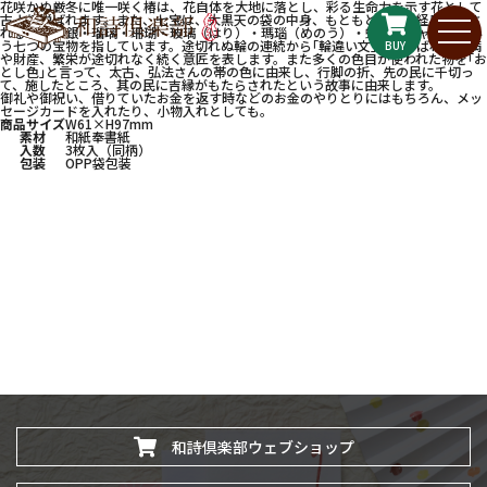
花咲かぬ厳冬に唯一咲く椿は、花自体を大地に落とし、彩る生命力を示す花として
古より悦ばれます。また、七宝は、大黒天の袋の中身、もともとの仏教経典で表さ
れる、金・銀・瑠璃・珊瑚・玻璃（はり）・瑪瑙（めのう）・蝦蛄（シャコ）とい
う七つの宝物を指しています。途切れぬ輪の連続から｢輪違い文｣とも呼ばれ、円満
BUY
や財産、繁栄が途切れなく続く意匠を表します。また多くの色目が使われた物を｢お
とし色｣と言って、太古、弘法さんの帯の色に由来し、行脚の折、先の民に千切っ
て、施したところ、其の民に吉縁がもたらされたという故事に由来します。
御礼や御祝い、借りていたお金を返す時などのお金のやりとりにはもちろん、メッ
セージカードを入れたり、小物入れとしても。
商品サイズ
W61×H97mm
素材
和紙奉書紙
入数
3枚入（同柄）
包装
OPP袋包装
和詩倶楽部ウェブショップ