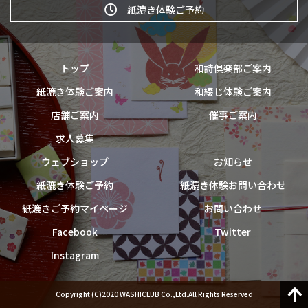
紙漉き体験ご予約
トップ
和詩倶楽部ご案内
紙漉き体験ご案内
和綴じ体験ご案内
店舗ご案内
催事ご案内
求人募集
ウェブショップ
お知らせ
紙漉き体験ご予約
紙漉き体験お問い合わせ
紙漉きご予約マイページ
お問い合わせ
Facebook
Twitter
Instagram
Copyright (C)2020 WASHICLUB Co.,Ltd.All Rights Reserved