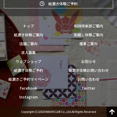
紙漉き体験ご予約
トップ
和詩倶楽部ご案内
紙漉き体験ご案内
和綴じ体験ご案内
店舗ご案内
催事ご案内
求人募集
ウェブショップ
お知らせ
紙漉き体験ご予約
紙漉き体験お問い合わせ
紙漉きご予約マイページ
お問い合わせ
Facebook
Twitter
Instagram
Copyright (C)2020 WASHICLUB Co.,Ltd.All Rights Reserved