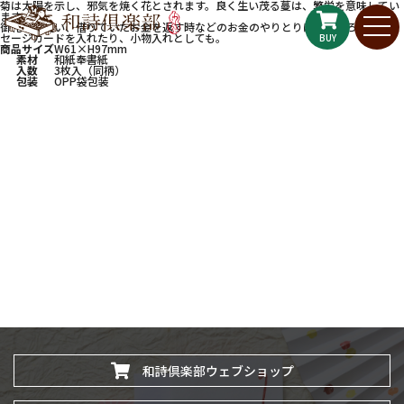
菊は太陽を示し、邪気を焼く花とされます。良く生い茂る蔓は、繁栄を意味してい
ます。
御礼や御祝い、借りていたお金を返す時などのお金のやりとりにはもちろん、メッ
セージカードを入れたり、小物入れとしても。
BUY
商品サイズ
W61×H97mm
素材
和紙奉書紙
入数
3枚入（同柄）
包装
OPP袋包装
和詩倶楽部ウェブショップ