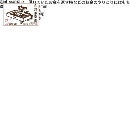
御礼や御祝い、借りていたお金を返す時などのお金のやりとりにはもち
商品サイズ
W61×H97mm
素材
和紙奉書紙
入数
3枚入（同柄）
包装
OPP袋包装