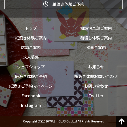
紙漉き体験ご予約
トップ
和詩倶楽部ご案内
紙漉き体験ご案内
和綴じ体験ご案内
店舗ご案内
催事ご案内
求人募集
ウェブショップ
お知らせ
紙漉き体験ご予約
紙漉き体験お問い合わせ
紙漉きご予約マイページ
お問い合わせ
Facebook
Twitter
Instagram
Copyright (C)2020 WASHICLUB Co.,Ltd.All Rights Reserved