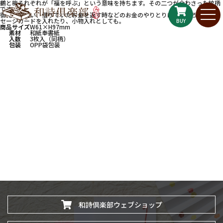
鶴と梅それぞれが「福を呼ぶ」という意味を持ちます。その二つが合わさった紋柄
です。
御礼や御祝い、借りていたお金を返す時などのお金のやりとりにはもちろん、メッ
セージカードを入れたり、小物入れとしても。
BUY
商品サイズ
W61×H97mm
素材
和紙奉書紙
入数
3枚入（同柄）
包装
OPP袋包装
和詩倶楽部ウェブショップ