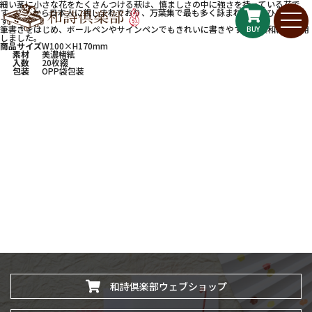
細い茎に小さな花をたくさんつける萩は、慎ましさの中に強さを持っている花で
す。古くから日本人に親しまれており、万葉集で最も多く詠まれた花のひとつで
す。
筆書きをはじめ、ボールペンやサインペンでもきれいに書きやすい美濃和紙を使用
BUY
しました。
商品サイズ
W100×H170mm
素材
美濃楮紙
入数
20枚綴
包装
OPP袋包装
和詩倶楽部ウェブショップ