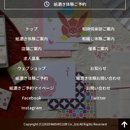
紙漉き体験ご予約
トップ
和詩倶楽部ご案内
紙漉き体験ご案内
和綴じ体験ご案内
店舗ご案内
催事ご案内
求人募集
ウェブショップ
お知らせ
紙漉き体験ご予約
紙漉き体験お問い合わせ
紙漉きご予約マイページ
お問い合わせ
Facebook
Twitter
Instagram
Copyright (C)2020 WASHICLUB Co.,Ltd.All Rights Reserved