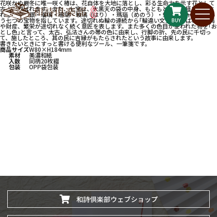
花咲かぬ厳冬に唯一咲く椿は、花自体を大地に落とし、彩る生命力を示す花として
古より悦ばれます。また、七宝は、大黒天の袋の中身、もともとの仏教経典で表さ
れる、金・銀・瑠璃・珊瑚・玻璃（はり）・瑪瑙（めのう）・蝦蛄（シャコ）とい
う七つの宝物を指しています。途切れぬ輪の連続から｢輪違い文｣とも呼ばれ、円満
BUY
や財産、繁栄が途切れなく続く意匠を表します。また多くの色目が使われた物を｢お
とし色｣と言って、太古、弘法さんの帯の色に由来し、行脚の折、先の民に千切っ
て、施したところ、其の民に吉縁がもたらされたという故事に由来します。
書きたいときにすっと書ける便利なツール、一筆箋です。
商品サイズ
W80×H184mm
素材
美濃和紙
入数
同柄20枚綴
包装
OPP袋包装
和詩倶楽部ウェブショップ