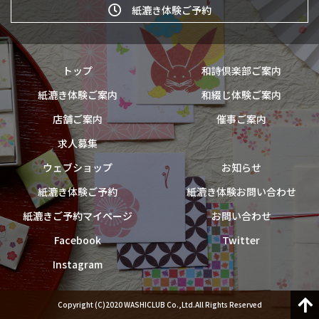
紙漉き体験ご予約
トップ
和詩倶楽部ご案内
紙漉き体験ご案内
和綴じ体験ご案内
店舗ご案内
催事ご案内
求人募集
ウェブショップ
お知らせ
紙漉き体験ご予約
紙漉き体験お問い合わせ
紙漉きご予約マイページ
お問い合わせ
Facebook
Twitter
Instagram
Copyright (C)2020 WASHICLUB Co.,Ltd.All Rights Reserved