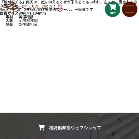
「難が転ずる」南天は、庭に植えると家が栄えるともいわれ、古くから愛されてき
た植物です。
書きたいときにすっと書ける便利なツール、一筆箋です。
商品サイズ
W80×H184mm
BUY
素材
美濃和紙
入数
同柄20枚綴
包装
OPP袋包装
和詩倶楽部ウェブショップ