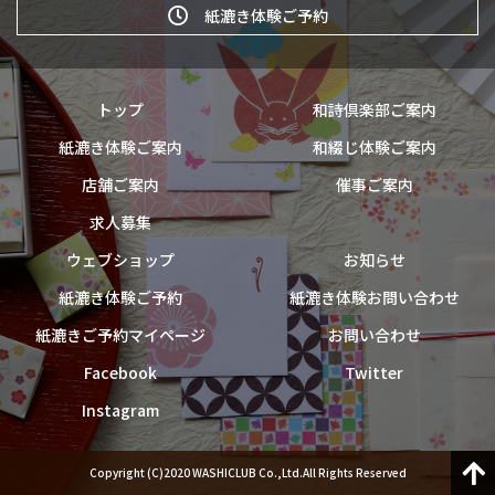
紙漉き体験ご予約
トップ
和詩倶楽部ご案内
紙漉き体験ご案内
和綴じ体験ご案内
店舗ご案内
催事ご案内
求人募集
ウェブショップ
お知らせ
紙漉き体験ご予約
紙漉き体験お問い合わせ
紙漉きご予約マイページ
お問い合わせ
Facebook
Twitter
Instagram
Copyright (C)2020 WASHICLUB Co.,Ltd.All Rights Reserved