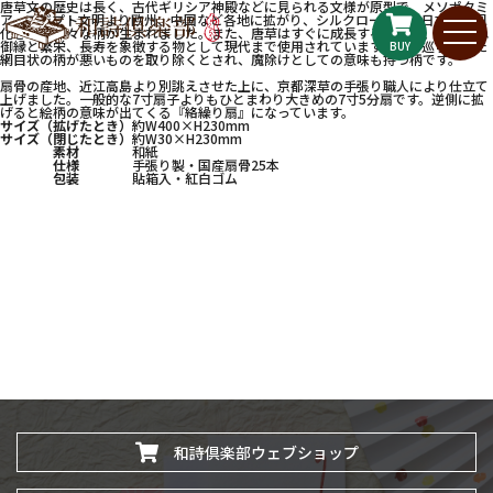
唐草文の歴史は長く、古代ギリシア神殿などに見られる文様が原型で、メソポタミ
ア、エジプト文明より欧州、中国など各地に拡がり、シルクロードより日本で国風
化されて様々な柄が生まれました。また、唐草はすぐに成長する処から、途切れぬ
御縁と繁栄、長寿を象徴する物として現代まで使用されています。張り巡らされた
BUY
網目状の柄が悪いものを取り除くとされ、魔除けとしての意味も持つ柄です。
扇骨の産地、近江高島より別誂えさせた上に、京都深草の手張り職人により仕立て
上げました。一般的な7寸扇子よりもひとまわり大きめの7寸5分扇です。逆側に拡
げると絵柄の意味が出てくる『絡繰り扇』になっています。
サイズ（拡げたとき）
約W400×H230mm
サイズ（閉じたとき）
約W30×H230mm
素材
和紙
仕様
手張り製・国産扇骨25本
包装
貼箱入・紅白ゴム
和詩倶楽部ウェブショップ