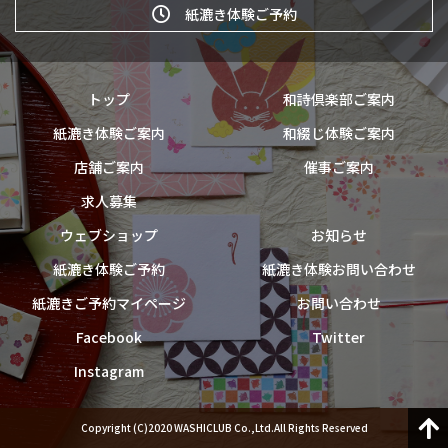
紙漉き体験ご予約
トップ
和詩倶楽部ご案内
紙漉き体験ご案内
和綴じ体験ご案内
店舗ご案内
催事ご案内
求人募集
ウェブショップ
お知らせ
紙漉き体験ご予約
紙漉き体験お問い合わせ
紙漉きご予約マイページ
お問い合わせ
Facebook
Twitter
Instagram
Copyright (C)2020 WASHICLUB Co.,Ltd.All Rights Reserved