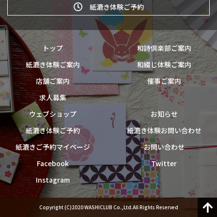
紙漉き体験ご予約
トップ
和詩倶楽部ご案内
紙漉き体験ご案内
和綴じ体験ご案内
店舗ご案内
催事ご案内
求人募集
ウェブショップ
お知らせ
紙漉き体験ご予約
紙漉き体験お問い合わせ
紙漉きご予約マイページ
お問い合わせ
Facebook
Twitter
Instagram
Copyright (C)2020 WASHICLUB Co.,Ltd.All Rights Reserved