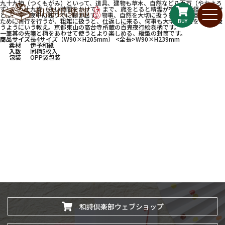
九十九神（つくもがみ）といって、道具、建物も草木、自然など八百万（やおよろ
ず）に九十九歳（永い時間をかけて）まで、歳をとると精霊が宿り、妖怪、お化け
となって真夜中に独りでに動き出す。物事、自然を大切に扱うとその妖怪は人間の
ために善行を行うが、粗雑に扱うと、仕返しに来る、何事も大切に愛着をもって扱
BUY
うようにいう教え。京都東山の高台寺所蔵の百鬼夜行絵巻柄です。
一筆其の先箋と柄をあわせて使うとより楽しめる、縦型の封筒です。
商品サイズ
長4サイズ（W90×H205mm） <全長>W90×H239mm
素材
伊予和紙
入数
同柄5枚入
包装
OPP袋包装
和詩倶楽部ウェブショップ