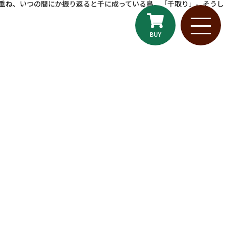
重ね、いつの間にか振り返ると千に成っている鳥、「千取り」。そうし
BUY