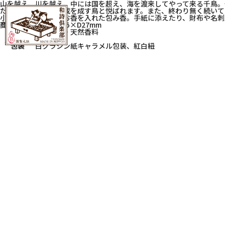
山を越え、川を越え、中には国を超え、海を渡来してやって来る千鳥。
た処から、円満、達成を成す鳥と悦ばれます。また、終わり無く続いて
小さな包みに天然のお香を入れた包み香。手紙に添えたり、財布や名刺
商品サイズ
W35×H85×D27mm
素材
美濃和紙・天然香料
入数
8包入
包装
白グラシン紙キャラメル包装、紅白紐