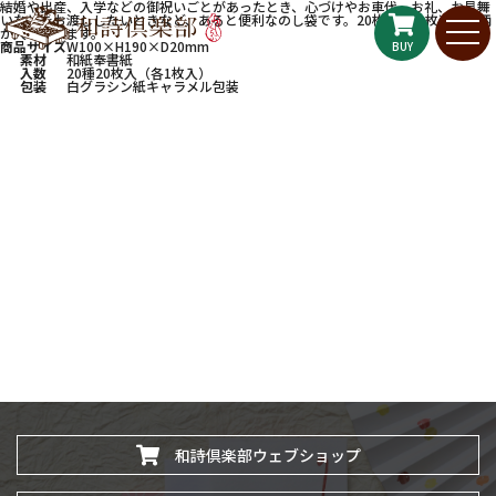
結婚や出産、入学などの御祝いごとがあったとき、心づけやお車代、お礼、お見舞
いなどをお渡ししたいときなど、あると便利なのし袋です。20枚一枚一枚違う絵柄
が入っています。
商品サイズ
W100×H190×D20mm
BUY
素材
和紙奉書紙
入数
20種20枚入（各1枚入）
包装
白グラシン紙キャラメル包装
和詩倶楽部ウェブショップ