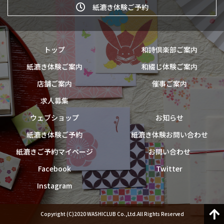
紙漉き体験ご予約
トップ
和詩倶楽部ご案内
紙漉き体験ご案内
和綴じ体験ご案内
店舗ご案内
催事ご案内
求人募集
ウェブショップ
お知らせ
紙漉き体験ご予約
紙漉き体験お問い合わせ
紙漉きご予約マイページ
お問い合わせ
Facebook
Twitter
Instagram
Copyright (C)2020 WASHICLUB Co.,Ltd.All Rights Reserved