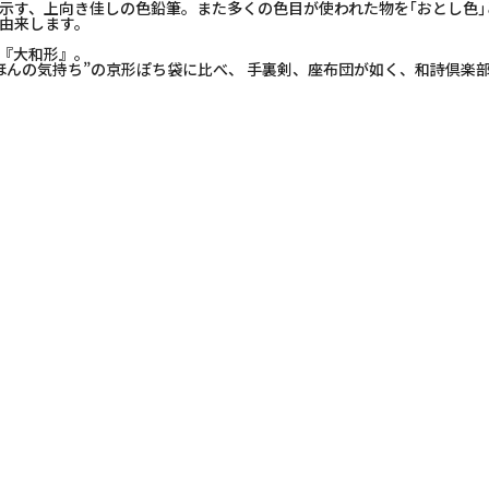
示す、上向き佳しの色鉛筆。また多くの色目が使われた物を｢おとし色
由来します。
『大和形』。
ほんの気持ち”の京形ぽち袋に比べ、 手裏剣、座布団が如く、和詩倶楽