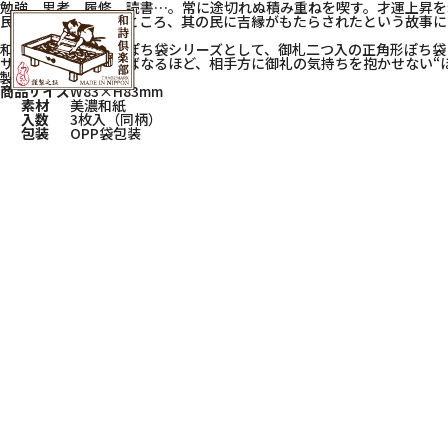
勉強、思考、履修、読書…。常に途切れぬ積み重ねを喫す。才運上昇を
民に千切って施したところ、其の民に吉縁がもたらされたという故事に
和詩倶楽部の吉兆柄ぽち袋シリーズとして、御札二つ入の正角形ぽち袋
サイズが小さくなればなるほど、相手方に御礼の気持ちを抱かせない“
製作いたしました。
商品サイズ
W83×H83mm
素材
美濃和紙
入数
3枚入（同柄）
包装
OPP袋包装