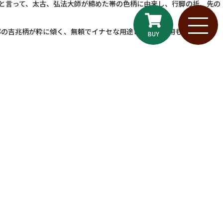
｣と言って、太古、弘法大師が締めた帯の色柄に由来し、行脚の折、先の
部の吉兆柄が粋に傾く、無頼でイナセな用途として御使用もらいたく、
BUY