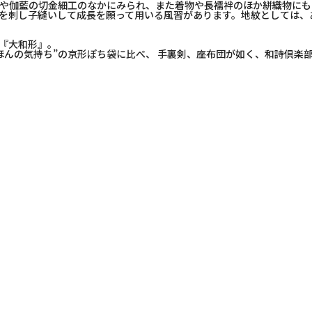
や伽藍の切金細工のなかにみられ、また着物や長襦袢のほか絣織物にも
を刺し子縫いして成長を願って用いる風習があります。地紋としては、
『大和形』。
ほんの気持ち”の京形ぽち袋に比べ、 手裏剣、座布団が如く、和詩倶楽