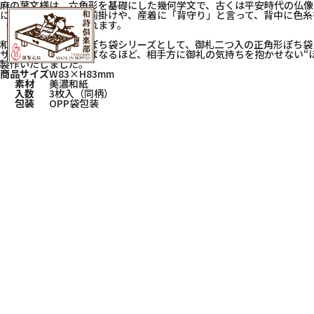
麻の葉文様は、六角形を基礎にした幾何学文で、古くは平安時代の仏像
に麻素材で作られた前掛けや、産着に「背守り」と言って、背中に色糸
（退魔）として喜ばれます。
和詩倶楽部の吉兆柄ぽち袋シリーズとして、御札二つ入の正角形ぽち袋
サイズが小さくなればなるほど、相手方に御礼の気持ちを抱かせない“
製作いたしました。
商品サイズ
W83×H83mm
素材
美濃和紙
入数
3枚入（同柄）
包装
OPP袋包装