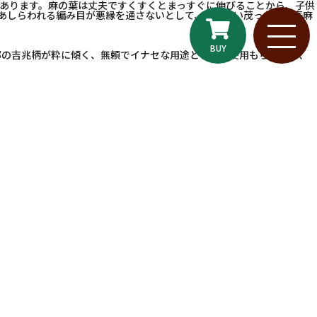
あります。麻の葉は丈夫ですくすくとまっすぐに伸びることから、子供
あしらわれる編み目が悪縁を通さないとして、また生い茂った麻を泰麻
BUY
部の吉兆柄が粋に傾く、無頼でイナセな用途として御使用もらいたく、