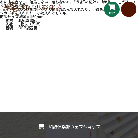
右に出る者なし、落馬しない（落ちない）。“うま”の反対で「舞う」、吉が入って
くる兆しの柄です。
小さいサイズのぽち袋。小さく折りたたんで入れたり、小銭を入れたり、メッセー
ジカードを入れたり、小物入れとしても。
BUY
商品サイズ
W60×H60mm
素材
和紙奉書紙
入数
5枚入（同柄）
包装
OPP袋包装
和詩倶楽部ウェブショップ