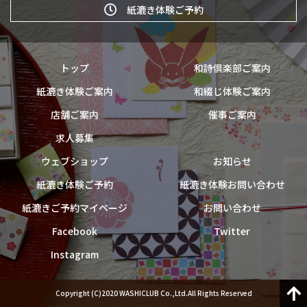
紙漉き体験ご予約
トップ
和詩倶楽部ご案内
紙漉き体験ご案内
和綴じ体験ご案内
店舗ご案内
催事ご案内
求人募集
ウェブショップ
お知らせ
紙漉き体験ご予約
紙漉き体験お問い合わせ
紙漉きご予約マイページ
お問い合わせ
Facebook
Twitter
Instagram
Copyright (C)2020 WASHICLUB Co.,Ltd.All Rights Reserved