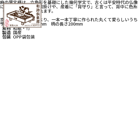
麻の葉文様は、六角形を基礎にした幾何学文で、古くは平安時代の仏像
に麻素材で作られた前掛けや、産着に「背守り」と言って、背中に色糸
（退魔）として喜ばれます。
京都の手張り職人により、一本一本丁寧に作られた丸くて愛らしいうち
サイズ
W225×H415mm 柄の長さ200mm
素材
和紙・竹
製造
国産
包装
OPP袋包装