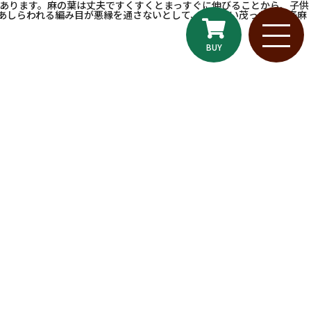
あります。麻の葉は丈夫ですくすくとまっすぐに伸びることから、子供
あしらわれる編み目が悪縁を通さないとして、また生い茂った麻を泰麻
BUY