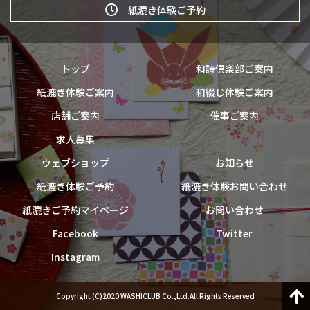
紙漉き体験ご予約
トップ
和詩倶楽部ご案内
紙漉き体験ご案内
和綴じ体験ご案内
店舗ご案内
催事ご案内
求人募集
ウェブショップ
お知らせ
紙漉き体験ご予約
紙漉き体験お問い合わせ
紙漉きご予約マイページ
お問い合わせ
Facebook
Twitter
Instagram
Copyright (C)2020 WASHICLUB Co.,Ltd.All Rights Reserved