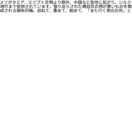
メソポタミア、エジプト文明より欧州、中国など各地に拡がり、シルク
現代まで使用されています。張り巡らされた網目状の柄が悪いものを取
成される御朱印帳。訪ねて、集めて、眺めて、「また行く旅のお供」と