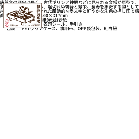
唐草文の歴史は長く、古代ギリシア神殿などに見られる文様が原型で、
すぐに成長する処から、途切れぬ御縁と繁栄、長寿を象徴する物として
純白の奉書和紙に書かれた躍動的な墨文字と鮮やかな朱色の押し印で構
商品サイズ
W115×H160×D17mm
素材
(中紙)奉書紙(表題)紗紙
入数
御朱印帳、表題シール、手引き
包装
PETクリアケース、説明帯、OPP袋包装、紅白紐