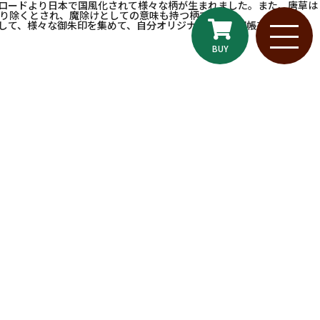
ロードより日本で国風化されて様々な柄が生まれました。また、唐草は
り除くとされ、魔除けとしての意味も持つ柄です。
して、様々な御朱印を集めて、自分オリジナルの御朱印帳を。
BUY