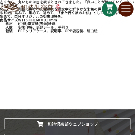
古くから、丸いものは吉を表すとされてきました。「良いことが続いていく」とい
う意味です。
純白の奉書和紙に書かれた躍動的な墨文字と鮮やかな朱色の押し印で構成される御
朱印帳。訪ねて、集めて、眺めて、「また行く旅のお供」として、様々な御朱印を
BUY
集めて、自分オリジナルの御朱印帳を。
商品サイズ
W115×H160×D17mm
素材
(中紙)奉書紙(表題)紗紙
入数
御朱印帳、表題シール、手引き
包装
PETクリアケース、説明帯、OPP袋包装、紅白紐
和詩倶楽部ウェブショップ