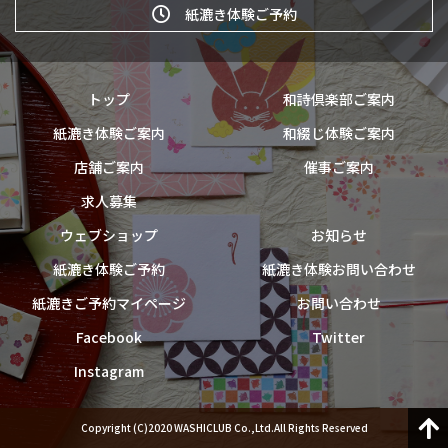
紙漉き体験ご予約
トップ
和詩倶楽部ご案内
紙漉き体験ご案内
和綴じ体験ご案内
店舗ご案内
催事ご案内
求人募集
ウェブショップ
お知らせ
紙漉き体験ご予約
紙漉き体験お問い合わせ
紙漉きご予約マイページ
お問い合わせ
Facebook
Twitter
Instagram
Copyright (C)2020 WASHICLUB Co.,Ltd.All Rights Reserved