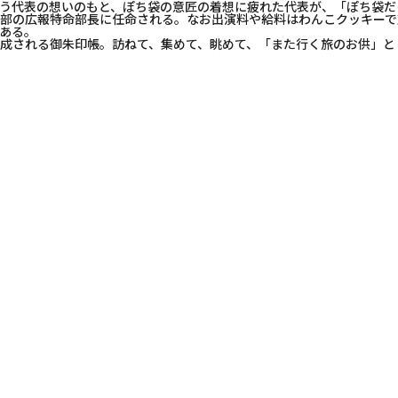
う代表の想いのもと、ぽち袋の意匠の着想に疲れた代表が、「ぽち袋だ
部の広報特命部長に任命される。なお出演料や給料はわんこクッキーで
ある。
成される御朱印帳。訪ねて、集めて、眺めて、「また行く旅のお供」と