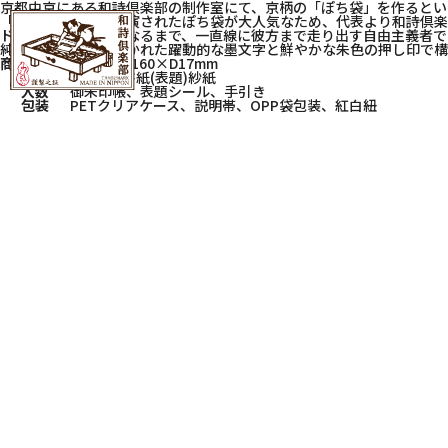
京都中京にある和詩倶楽部の制作室にて、京柄の「ぽち袋」を作るとい
「しばた」さん。出演されたぽち袋が大人気なため、代表より和詩倶楽
ドを離すと見えなくなるまで、一直線に彼方まで走り出す自由主義者で
純白の奉書和紙に書かれた躍動的な墨文字と鮮やかな朱色の押し印で構
商品サイズ
W115×H160×D17mm
素材
(中紙)奉書紙(表題)紗紙
入数
御朱印帳、表題シール、手引き
包装
PETクリアケース、説明帯、OPP袋包装、紅白紐