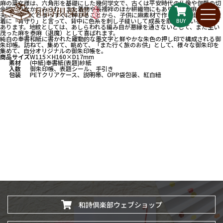
麻の葉文様は、六角形を基礎にした幾何学文で、古くは平安時代の仏像や伽藍の切
金細工のなかにみられ、また着物や長襦袢のほか絣織物にもあります。麻の葉は丈
夫ですくすくとまっすぐに伸びることから、子供に麻素材で作られた前掛けや、産
着に「背守り」と言って、背中に色糸を刺し子縫いして成長を願って用いる風習が
BUY
あります。地紋としては、あしらわれる編み目が悪縁を通さないとして、また生い
茂った麻を泰麻（退魔）として喜ばれます。
純白の奉書和紙に書かれた躍動的な墨文字と鮮やかな朱色の押し印で構成される御
朱印帳。訪ねて、集めて、眺めて、「また行く旅のお供」として、様々な御朱印を
集めて、自分オリジナルの御朱印帳を。
商品サイズ
W115×H160×D17mm
素材
(中紙)奉書紙(表題)紗紙
入数
御朱印帳、表題シール、手引き
包装
PETクリアケース、説明帯、OPP袋包装、紅白紐
和詩倶楽部ウェブショップ