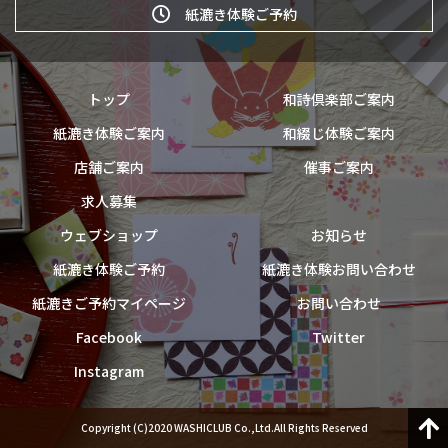
紙漉き体験ご予約
トップ
和詩倶楽部ご案内
紙漉き体験ご案内
和綴じ体験ご案内
店舗ご案内
催事ご案内
求人募集
ウェブショップ
お知らせ
紙漉き体験ご予約
紙漉き体験お問い合わせ
紙漉きご予約マイページ
お問い合わせ
Facebook
Twitter
Instagram
Copyright (C)2020 WASHICLUB Co.,Ltd.All Rights Reserved