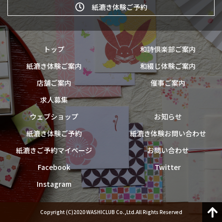
紙漉き体験ご予約
トップ
和詩倶楽部ご案内
紙漉き体験ご案内
和綴じ体験ご案内
店舗ご案内
催事ご案内
求人募集
ウェブショップ
お知らせ
紙漉き体験ご予約
紙漉き体験お問い合わせ
紙漉きご予約マイページ
お問い合わせ
Facebook
Twitter
Instagram
Copyright (C)2020 WASHICLUB Co.,Ltd.All Rights Reserved