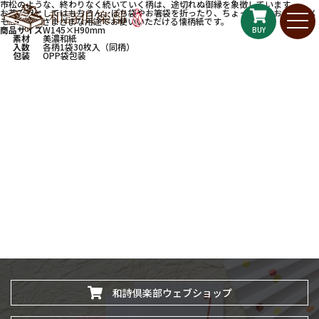
市松のような、終わりなく続いていく柄は、途切れぬ御縁を象徴しています。
お茶席用としてはもちろん、ぽち袋やお箸袋を折ったり、ちょっとしたお手紙やメ
モとして…さまざまな用途でお使いいただける懐柄紙です。
商品サイズ
W145×H90mm
BUY
素材
美濃和紙
入数
各柄1袋30枚入（同柄）
包装
OPP袋包装
和詩倶楽部ウェブショップ