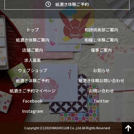
紙漉き体験ご予約
トップ
和詩倶楽部ご案内
紙漉き体験ご案内
和綴じ体験ご案内
店舗ご案内
催事ご案内
求人募集
ウェブショップ
お知らせ
紙漉き体験ご予約
紙漉き体験お問い合わせ
紙漉きご予約マイページ
お問い合わせ
Facebook
Twitter
Instagram
Copyright (C)2020 WASHICLUB Co.,Ltd.All Rights Reserved