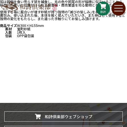
狐は穀物を食い荒らす鼠を補食し、毛の色や尻尾の形が稲穂に似ていることから、
稲荷神の遣いに位置付けられ五穀豊穣・商売繁盛を司る動物となりました。
使用する毎に風合いが増す紗紙が持つ独特の｢滅びの愉しみ｣を長くお愉しみ頂ける
BUY
書包み。使い込まれた後、本体を軽く揉んでいただいき、また伸ばして使用すると
独特の変化をもたらし、また違った手触りにてお愉しみ頂けます。
商品サイズ
W300×H155mm
素材
室町紗紙
入数
1枚入
包装
OPP袋包装
和詩倶楽部ウェブショップ