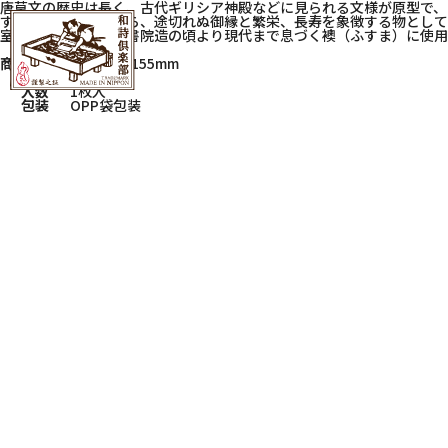
唐草文の歴史は長く、古代ギリシア神殿などに見られる文様が原型で、
すぐに成長する処から、途切れぬ御縁と繁栄、長寿を象徴する物として
室町期に生まれた、書院造の頃より現代まで息づく襖（ふすま）に使用
商品サイズ
W300×H155mm
素材
室町紗紙
入数
1枚入
包装
OPP袋包装