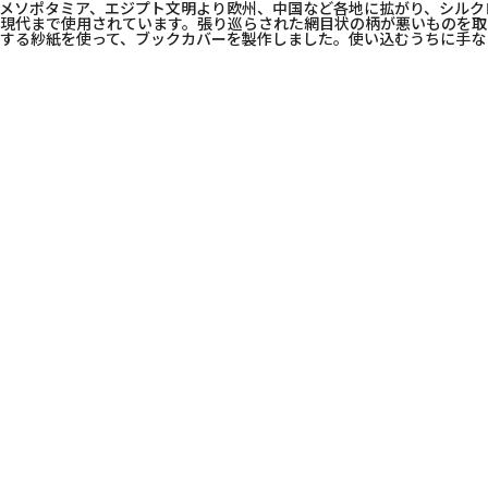
メソポタミア、エジプト文明より欧州、中国など各地に拡がり、シルク
現代まで使用されています。張り巡らされた網目状の柄が悪いものを取
する紗紙を使って、ブックカバーを製作しました。使い込むうちに手な