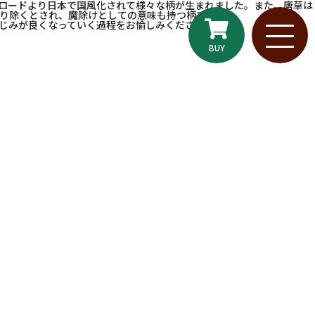
ロードより日本で国風化されて様々な柄が生まれました。また、唐草は
り除くとされ、魔除けとしての意味も持つ柄です。
じみが良くなっていく過程をお愉しみください。
BUY