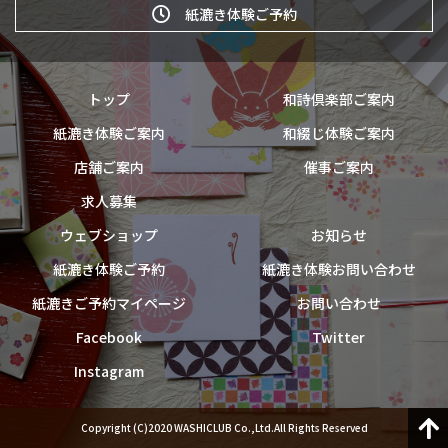
紙漉き体験ご予約
トップ
和詩倶楽部ご案内
紙漉き体験ご案内
和綴じ体験ご案内
店舗ご案内
催事ご案内
求人募集
ウェブショップ
お知らせ
紙漉き体験ご予約
紙漉き体験お問い合わせ
紙漉きご予約マイページ
お問い合わせ
Facebook
Twitter
Instagram
Copyright (C)2020 WASHICLUB Co.,Ltd.All Rights Reserved