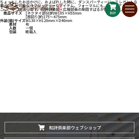
ちょっとしたお出かけに、およばれした時に、ダンスパーティーに。エレガントな
着こなしが可能なラグジュアリーなアイテム。フォーマルにも、カジュアルにも、
こなれ感を演出します。和詩倶楽部・広報部長の柴田すばるが監修いたしました。
商品サイズ
[ネクタイ部分]約W105×H55mm
BUY
[首回り]約275〜475mm
外装(箱)サイズ
W130×H120mm×D40mm
素材
布
入数
一個
包装
紙箱入
和詩倶楽部ウェブショップ