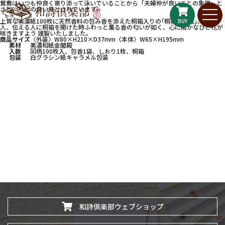
鴛鴦はいつも仲良く寄り添って泳いでいることから「夫婦仲が良いことの象徴」と
され、縁起の良い鳥とされています。
上質な美濃紙100枚に天然香料の包み香を添えた桐箱入りの｢桐箱花鳥箋｣。 贈る
BUY
人、伝える人に桐箱を開けた時ふわっと薫る香の匂いが如く、心に閑かなひと花が
咲きますよう 謹製いたしました。
商品サイズ
〈外装〉W80×H210×D37mm〈本体〉W65×H195mm
素材
美濃和紙金閣殿
入数
同柄100枚入、包香1袋、しおり1枚、桐箱
包装
白グラシン紙キャラメル包装
和詩倶楽部ウェブショップ