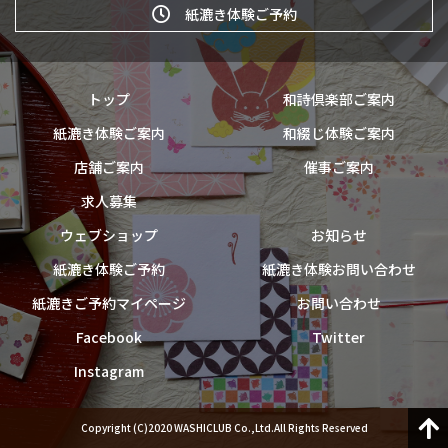
紙漉き体験ご予約
トップ
和詩倶楽部ご案内
紙漉き体験ご案内
和綴じ体験ご案内
店舗ご案内
催事ご案内
求人募集
ウェブショップ
お知らせ
紙漉き体験ご予約
紙漉き体験お問い合わせ
紙漉きご予約マイページ
お問い合わせ
Facebook
Twitter
Instagram
Copyright (C)2020 WASHICLUB Co.,Ltd.All Rights Reserved