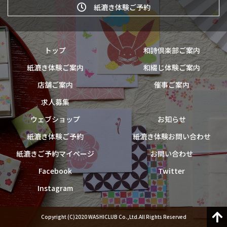
紙漉き体験ご予約
トップ
和詩倶楽部ご案内
紙漉き体験ご案内
和綴じ体験ご案内
店舗ご案内
催事ご案内
求人募集
ウェブショップ
お知らせ
紙漉き体験ご予約
紙漉き体験お問い合わせ
紙漉きご予約マイページ
お問い合わせ
Facebook
Twitter
Instagram
Copyright (C)2020 WASHICLUB Co.,Ltd.All Rights Reserved