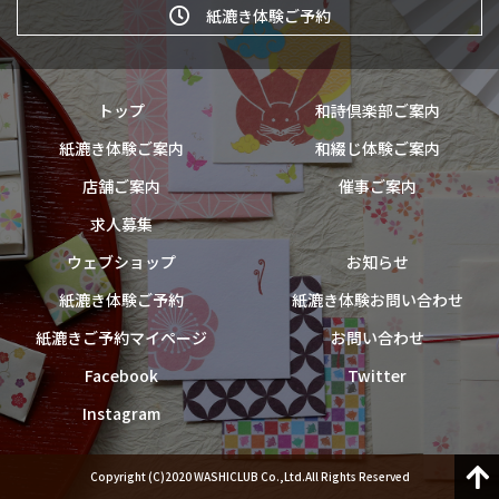
紙漉き体験ご予約
トップ
和詩倶楽部ご案内
紙漉き体験ご案内
和綴じ体験ご案内
店舗ご案内
催事ご案内
求人募集
ウェブショップ
お知らせ
紙漉き体験ご予約
紙漉き体験お問い合わせ
紙漉きご予約マイページ
お問い合わせ
Facebook
Twitter
Instagram
Copyright (C)2020 WASHICLUB Co.,Ltd.All Rights Reserved