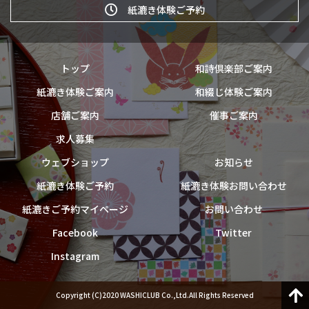
紙漉き体験ご予約
トップ
和詩倶楽部ご案内
紙漉き体験ご案内
和綴じ体験ご案内
店舗ご案内
催事ご案内
求人募集
ウェブショップ
お知らせ
紙漉き体験ご予約
紙漉き体験お問い合わせ
紙漉きご予約マイページ
お問い合わせ
Facebook
Twitter
Instagram
Copyright (C)2020 WASHICLUB Co.,Ltd.All Rights Reserved