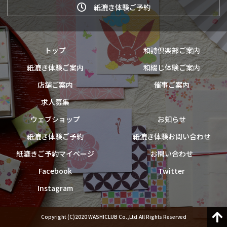
紙漉き体験ご予約
トップ
和詩倶楽部ご案内
紙漉き体験ご案内
和綴じ体験ご案内
店舗ご案内
催事ご案内
求人募集
ウェブショップ
お知らせ
紙漉き体験ご予約
紙漉き体験お問い合わせ
紙漉きご予約マイページ
お問い合わせ
Facebook
Twitter
Instagram
Copyright (C)2020 WASHICLUB Co.,Ltd.All Rights Reserved