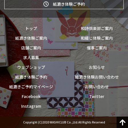
紙漉き体験ご予約
トップ
和詩倶楽部ご案内
紙漉き体験ご案内
和綴じ体験ご案内
店舗ご案内
催事ご案内
求人募集
ウェブショップ
お知らせ
紙漉き体験ご予約
紙漉き体験お問い合わせ
紙漉きご予約マイページ
お問い合わせ
Facebook
Twitter
Instagram
Copyright (C)2020 WASHICLUB Co.,Ltd.All Rights Reserved