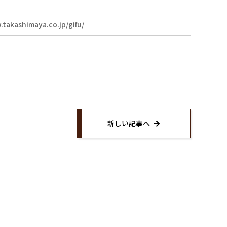
Twitter
.takashimaya.co.jp/gifu/
約
Instagram
い合わせ
イページ
新しい記事へ