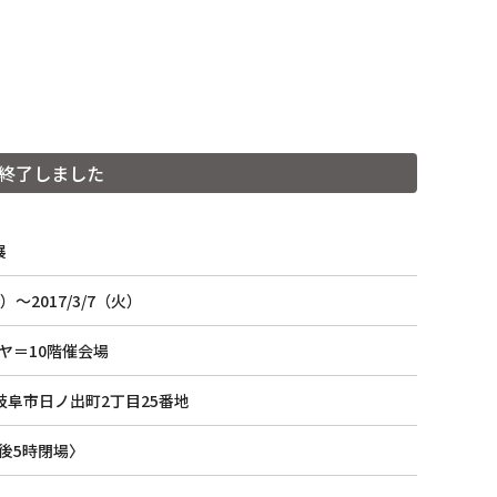
終了しました
展
水）〜2017/3/7（火）
紙漉き体験ご予約
ヤ＝10階催会場
5 岐阜市日ノ出町2丁目25番地
後5時閉場〉
Facebook