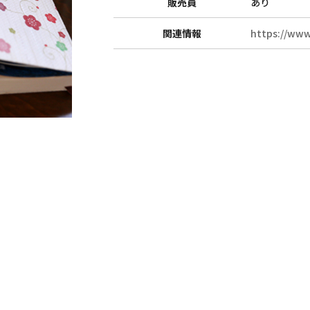
販売員
あり
和詩倶楽部ご案内
お知らせ
関連情報
https://www
紙漉き体験ご案内
紙漉き体験ご予
和綴じ体験ご案内
紙漉き体験お問
店舗ご案内
紙漉きご予約マ
催事ご案内
お問い合わせ
求人募集
Copyright (C)2020 WASHICLUB Co.,Ltd.All Rights Reserved