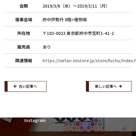
会期
2019/3/6（水）〜2019/3/11（月）
紙漉き体験ご予約
催事会場
府中伊勢丹 8階=催物場
所在地
〒183-0023 東京都府中市宮町1-41-2
トップ
和詩倶楽部ご案内
販売員
あり
紙漉き体験ご案内
和綴じ体験ご案内
店舗ご案内
催事ご案内
関連情報
https://isetan.mistore.jp/store/fuchu/index.
求人募集
ウェブショップ
お知らせ
古い記事へ
新しい記事へ
紙漉き体験ご予約
紙漉き体験お問い合わせ
紙漉きご予約マイページ
お問い合わせ
Facebook
Twitter
Instagram