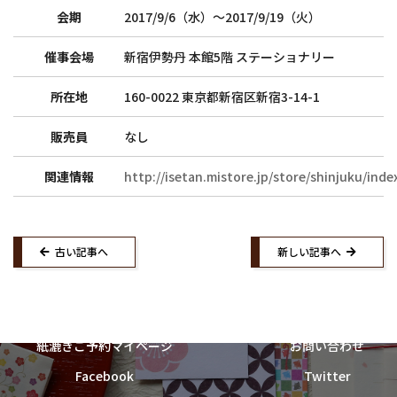
会期
2017/9/6（水）〜2017/9/19（火）
和詩倶楽部ウェブショップ
催事会場
新宿伊勢丹 本館5階 ステーショナリー
紙漉き体験ご予約
所在地
160-0022 東京都新宿区新宿3-14-1
販売員
なし
トップ
和詩倶楽部ご案内
関連情報
http://isetan.mistore.jp/store/shinjuku/inde
紙漉き体験ご案内
和綴じ体験ご案内
店舗ご案内
催事ご案内
古い記事へ
新しい記事へ
求人募集
ウェブショップ
お知らせ
紙漉き体験ご予約
紙漉き体験お問い合わせ
紙漉きご予約マイページ
お問い合わせ
Facebook
Twitter