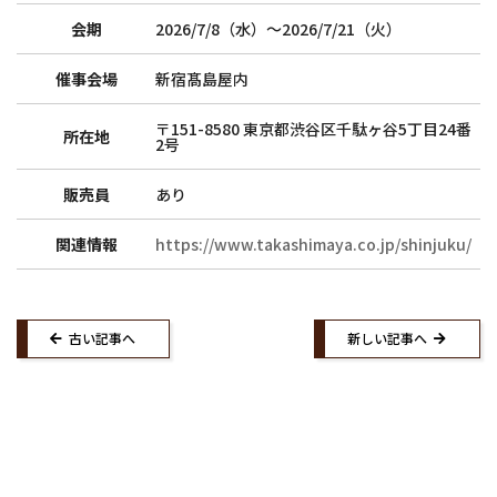
トップ
和詩倶楽部ご案内
会期
2026/7/8（水）〜2026/7/21（火）
紙漉き体験ご案内
和綴じ体験ご案内
催事会場
新宿髙島屋内
店舗ご案内
催事ご案内
求人募集
〒151-8580 東京都渋谷区千駄ヶ谷5丁目24番
所在地
2号
ウェブショップ
お知らせ
販売員
あり
紙漉き体験ご予約
紙漉き体験お問い合わせ
紙漉きご予約マイページ
お問い合わせ
関連情報
https://www.takashimaya.co.jp/shinjuku/
Facebook
Twitter
Instagram
古い記事へ
新しい記事へ
Copyright (C)2020 WASHICLUB Co.,Ltd.All Rights Reserved