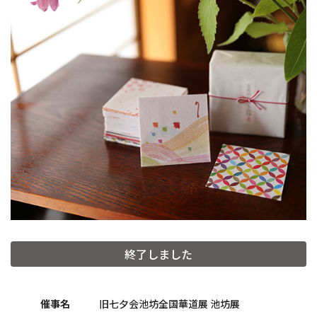
和詩倶楽部ウェブショップ
終了しました
紙漉き体験ご予約
催事名
旧七夕会池坊全国華道展 池坊展