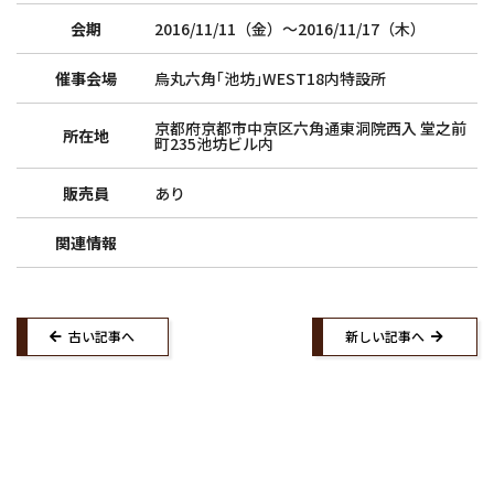
トップ
和詩倶楽部ご案内
会期
2016/11/11（金）〜2016/11/17（木）
紙漉き体験ご案内
和綴じ体験ご案内
催事会場
烏丸六角｢池坊｣WEST18内特設所
店舗ご案内
催事ご案内
求人募集
京都府京都市中京区六角通東洞院西入 堂之前
所在地
町235池坊ビル内
ウェブショップ
お知らせ
販売員
あり
紙漉き体験ご予約
紙漉き体験お問い合わせ
紙漉きご予約マイページ
お問い合わせ
関連情報
Facebook
Twitter
Instagram
古い記事へ
新しい記事へ
Copyright (C)2020 WASHICLUB Co.,Ltd.All Rights Reserved