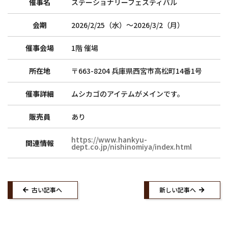
催事名
ステーショナリーフェスティバル
会期
2026/2/25（水）〜2026/3/2（月）
トップ
和詩倶楽部ご案内
紙漉き体験ご案内
和綴じ体験ご案内
催事会場
1階 催場
店舗ご案内
催事ご案内
所在地
〒663-8204 兵庫県西宮市高松町14番1号
求人募集
催事詳細
ムシカゴのアイテムがメインです。
ウェブショップ
お知らせ
紙漉き体験ご予約
紙漉き体験お問い合わせ
販売員
あり
紙漉きご予約マイページ
お問い合わせ
https://www.hankyu-
関連情報
dept.co.jp/nishinomiya/index.html
Facebook
Twitter
Instagram
古い記事へ
新しい記事へ
Copyright (C)2020 WASHICLUB Co.,Ltd.All Rights Reserved