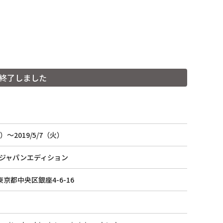
終了しました
水）〜2019/5/7（火）
紙漉き体験ご予約
階 ジャパンエディション
2 東京都中央区銀座4-6-16
Facebook