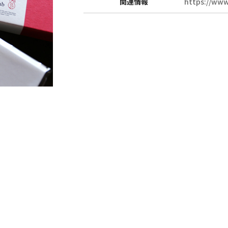
関連情報
https://www
和詩倶楽部ご案内
お知らせ
紙漉き体験ご案内
紙漉き体験ご予
和綴じ体験ご案内
紙漉き体験お問
店舗ご案内
紙漉きご予約マ
催事ご案内
お問い合わせ
求人募集
Copyright (C)2020 WASHICLUB Co.,Ltd.All Rights Reserved