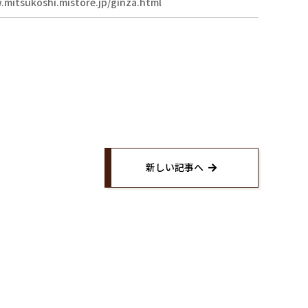
.mitsukoshi.mistore.jp/ginza.html
Twitter
約
Instagram
い合わせ
イページ
新しい記事へ