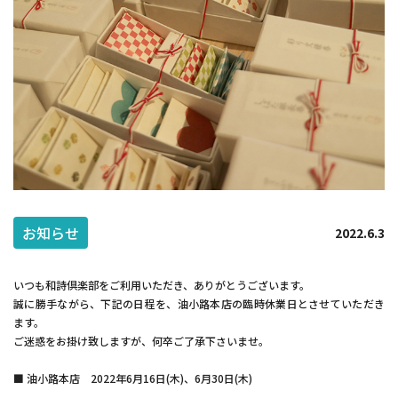
和詩倶楽部ウェブショップ
紙漉き体験ご予約
お知らせ
2022.6.3
トップ
和詩倶楽部ご案内
いつも和詩倶楽部をご利用いただき、ありがとうございます。
紙漉き体験ご案内
和綴じ体験ご案内
誠に勝手ながら、下記の日程を、油小路本店の臨時休業日とさせていただき
店舗ご案内
催事ご案内
ます。
ご迷惑をお掛け致しますが、何卒ご了承下さいませ。
求人募集
■ 油小路本店 2022年6月16日(木)、6月30日(木)
ウェブショップ
お知らせ