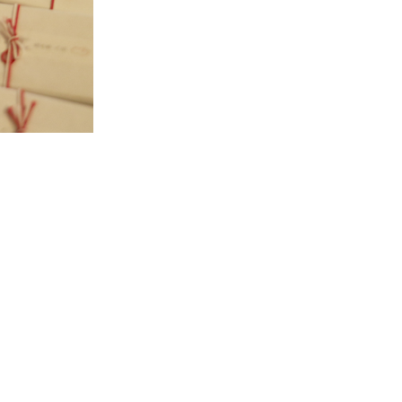
和詩倶楽部ご案内
お知らせ
紙漉き体験ご案内
紙漉き体験ご予
和綴じ体験ご案内
紙漉き体験お問
店舗ご案内
紙漉きご予約マ
催事ご案内
お問い合わせ
求人募集
Copyright (C)2020 WASHICLUB Co.,Ltd.All Rights Reserved