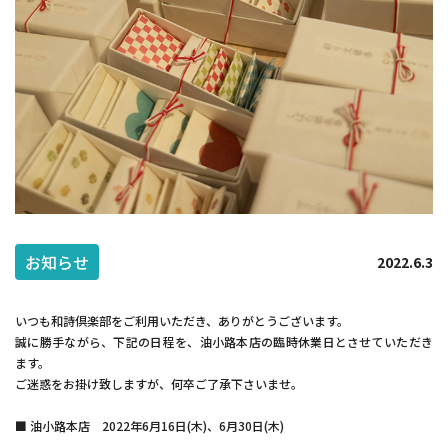
和詩倶楽部ウェブショップ
紙漉き体験ご予約
お知らせ
2022.6.3
トップ
和詩倶楽部ご案内
いつも和詩倶楽部をご利用いただき、ありがとうございます。
紙漉き体験ご案内
和綴じ体験ご案内
誠に勝手ながら、下記の日程を、油小路本店の臨時休業日とさせていただき
店舗ご案内
催事ご案内
ます。
ご迷惑をお掛け致しますが、何卒ご了承下さいませ。
求人募集
■ 油小路本店 2022年6月16日(木)、6月30日(木)
ウェブショップ
お知らせ