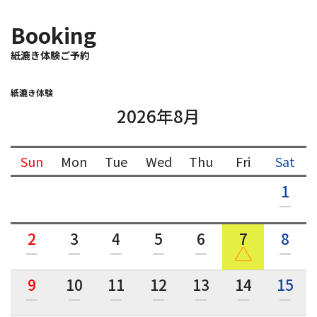
Booking
紙漉き体験ご予約
紙漉き体験
2026年8月
Sun
Mon
Tue
Wed
Thu
Fri
Sat
1
2
3
4
5
6
7
8
9
10
11
12
13
14
15
和詩倶楽部ウェブショップ