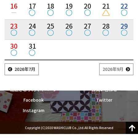
紙漉き体験ご予約
16
17
18
19
20
21
22
23
24
25
26
27
28
29
トップ
和詩倶楽部ご案内
紙漉き体験ご案内
和綴じ体験ご案内
30
31
店舗ご案内
催事ご案内
求人募集
ウェブショップ
お知らせ
2026年7月
2026年9月
紙漉き体験ご予約
紙漉き体験お問い合わせ
紙漉きご予約マイページ
お問い合わせ
Facebook
Twitter
Instagram
Copyright (C)2020 WASHICLUB Co.,Ltd.All Rights Reserved