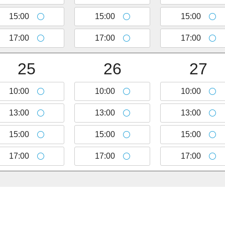
トップ
ウェブショップ
15:00
15:00
15:00
和詩倶楽部ご案内
お知らせ
17:00
17:00
17:00
紙漉き体験ご案内
紙漉き体験ご予
和綴じ体験ご案内
紙漉き体験お問
25
26
27
店舗ご案内
紙漉きご予約マ
10:00
10:00
10:00
催事ご案内
お問い合わせ
求人募集
13:00
13:00
13:00
15:00
15:00
15:00
17:00
17:00
17:00
Copyright (C)2020 WASHICLUB Co.,Ltd.All Rights Reserved