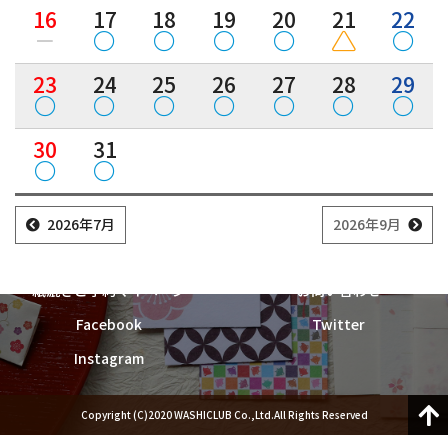
紙漉き体験ご予約
16
17
18
19
20
21
22
23
24
25
26
27
28
29
トップ
和詩倶楽部ご案内
紙漉き体験ご案内
和綴じ体験ご案内
30
31
店舗ご案内
催事ご案内
求人募集
ウェブショップ
お知らせ
2026年7月
2026年9月
紙漉き体験ご予約
紙漉き体験お問い合わせ
紙漉きご予約マイページ
お問い合わせ
Facebook
Twitter
Instagram
Copyright (C)2020 WASHICLUB Co.,Ltd.All Rights Reserved