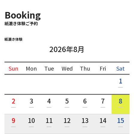
Booking
紙漉き体験ご予約
紙漉き体験
2026年8月
Sun
Mon
Tue
Wed
Thu
Fri
Sat
1
2
3
4
5
6
7
8
9
10
11
12
13
14
15
和詩倶楽部ウェブショップ